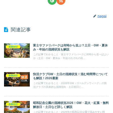
nagai
関連記事
富士サファリパークは何時から並ぶ？土日・GW・夏休
お出かけ
み・年始の混雑状況も解説
この記事でわかること・富士サファリパークに何時から並べばよい
か（土日・GW・夏休み・年始それぞれの目...
快活クラブGW・土日の混雑状況！混む時間帯について
お出かけ
も解説！2026最新
この記事でわかること・2026年GW（ゴールデンウィーク）の快
活クラブの具体的な混雑傾向・土日祝日に...
昭和記念公園の混雑状況2026！GW・花火・紅葉・無料
お出かけ
解放日・土日など詳しく解説
この記事でわかること・2026年の昭和記念公園で混みやすい時