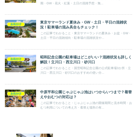
期・GW・花火・紅葉・土日の混雑予想・無...
東京サマーランド夏休み・GW・土日・平日の混雑状
お出かけ
況！駐車場の混み具合もチェック！
この記事でわかること・東京サマーランドの夏休み・お盆・GW・
土日・平日の混雑傾向・駐車場の混雑状況や...
昭和記念公園の駐車場はどこがいい？混雑状況も詳しく
お出かけ
解説！立川口・西立川口・砂川口
この記事でわかること・国営昭和記念公園の公式駐車場3か所・立
川口・西立川口・砂川口のおすすめの使い分...
中原平和公園じゃぶじゃぶ池はいつからいつまで？着替
お出かけ
えやおむつの対応は？
この記事でわかること・じゃぶじゃぶ池の開催期間と流水時間・お
むつ利用についての考え方・着替え場所の有...