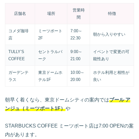
営業時
店舗名
場所
特徴
間
コメダ珈琲
ミーツポート
7:00～
朝から入りやすい
店
2F
22:30
TULLY’S
セントラルパ
9:00～
イベントで変更の可
COFFEE
ーク
21:00
能性あり
ガーデンテ
東京ドームホ
10:00～
ホテル利用と相性が
ラス
テル1F
20:00
良い
朝早く着くなら、東京ドームシティの案内では
ブール ア
ンジュ（ミーツポート1F）
や
STARBUCKS COFFEE ミーツポート店は7:00 OPENの案
内があります。