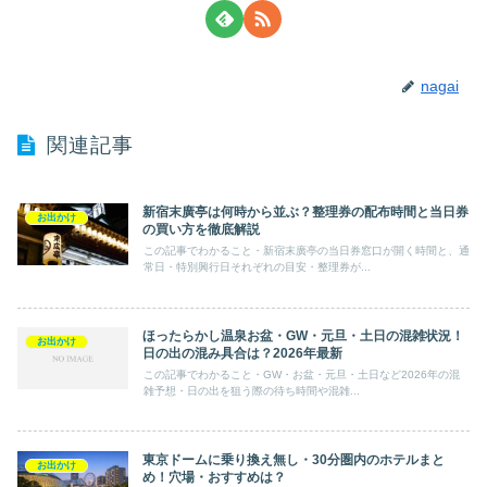
nagai
関連記事
新宿末廣亭は何時から並ぶ？整理券の配布時間と当日券
お出かけ
の買い方を徹底解説
この記事でわかること・新宿末廣亭の当日券窓口が開く時間と、通
常日・特別興行日それぞれの目安・整理券が...
ほったらかし温泉お盆・GW・元旦・土日の混雑状況！
お出かけ
日の出の混み具合は？2026年最新
この記事でわかること・GW・お盆・元旦・土日など2026年の混
雑予想・日の出を狙う際の待ち時間や混雑...
東京ドームに乗り換え無し・30分圏内のホテルまと
お出かけ
め！穴場・おすすめは？