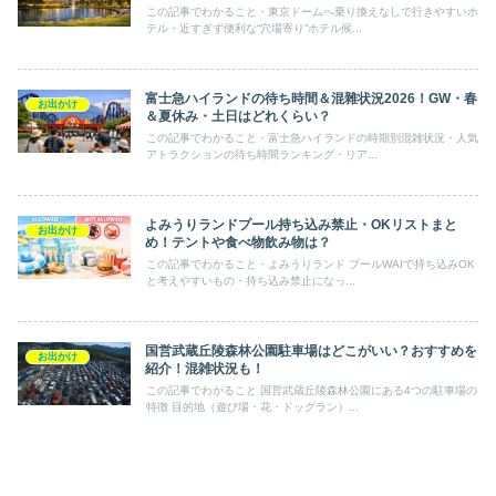
この記事でわかること・東京ドームへ乗り換えなしで行きやすいホ
テル・近すぎず便利な“穴場寄り”ホテル候...
富士急ハイランドの待ち時間＆混雜状況2026！GW・春
お出かけ
＆夏休み・土日はどれくらい？
この記事でわかること・富士急ハイランドの時期別混雑状況・人気
アトラクションの待ち時間ランキング・リア...
よみうりランドプール持ち込み禁止・OKリストまと
お出かけ
め！テントや食べ物飲み物は？
この記事でわかること・よみうりランド プールWAIで持ち込みOK
と考えやすいもの・持ち込み禁止になっ...
国営武蔵丘陵森林公園駐車場はどこがいい？おすすめを
お出かけ
紹介！混雑状況も！
この記事でわかること 国営武蔵丘陵森林公園にある4つの駐車場の
特徴 目的地（遊び場・花・ドッグラン）...