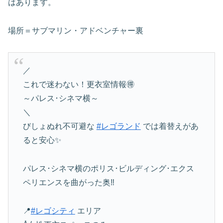
はあります。
場所＝サブマリン・アドベンチャー裏
／
これで迷わない！更衣室情報🉐
～パレス･シネマ横～
＼
びしょぬれ不可避な
#レゴランド
では着替えがあ
ると安心✨
パレス･シネマ横のポリス･ビルディング･エクス
ペリエンスを曲がった奥‼️
📍
#レゴシティ
エリア